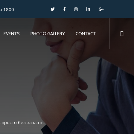
to 1800
EVENTS
PHOTO GALLERY
CONTACT
 просто без заплаты.