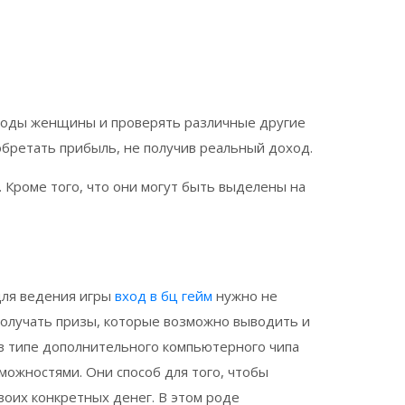
методы женщины и проверять различные другие
иобретать прибыль, не получив реальный доход.
.
Кроме того, что они могут быть выделены на
для ведения игры
вход в бц гейм
нужно не
 получать призы, которые возможно выводить и
в типе дополнительного компьютерного чипа
можностями. Они способ для того, чтобы
воих конкретных денег. В этом роде