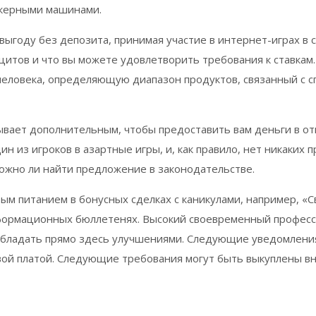
окерными машинами.
году без депозита, принимая участие в интернет-играх в с
итов и что вы можете удовлетворить требования к ставкам.
еловека, определяющую диапазон продуктов, связанный с с
бывает дополнительным, чтобы предоставить вам деньги в о
дин из игроков в азартные игры, и, как правило, нет никаких 
ожно ли найти предложение в законодательстве.
м питанием в бонусных сделках с каникулами, например, «С
формационных бюллетенях. Высокий своевременный професси
обладать прямо здесь улучшениями. Следующие уведомлени
ой платой. Следующие требования могут быть выкуплены вн