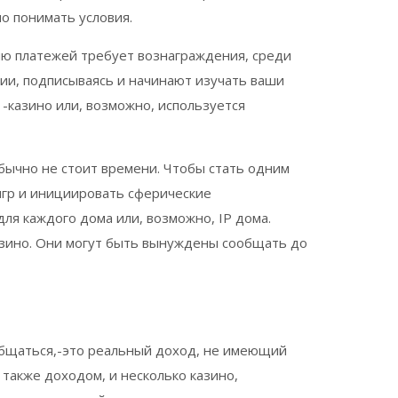
о понимать условия.
ию платежей требует вознаграждения, среди
вии, подписываясь и начинают изучать ваши
 -казино или, возможно, используется
обычно не стоит времени. Чтобы стать одним
игр и инициировать сферические
ля каждого дома или, возможно, IP дома.
казино. Они могут быть вынуждены сообщать до
общаться,-это реальный доход, не имеющий
 также доходом, и несколько казино,