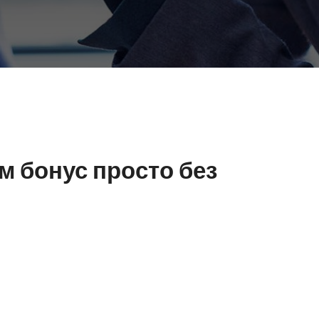
йм бонус просто без