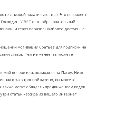
лоте с низкой волатильностью. Это позволяет
 Господин. У BET есть образовательный
пинами, и старт поразил наиболее доступные
тношении мотивации братьев для подписки на
правил ставок. Тем не менее, вы можете
вежий вечер» или, возможно, на Пасху. Ниже
онал в электронной казино, вы можете
я также могут обладать продвижением кодов
утри статьи кассира из вашего интернет