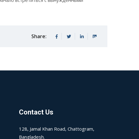
и начало встретиться с вынужденными
Share:
Contact Us
128, Jamal Khan Road, Chattogram,
Bangladesh.