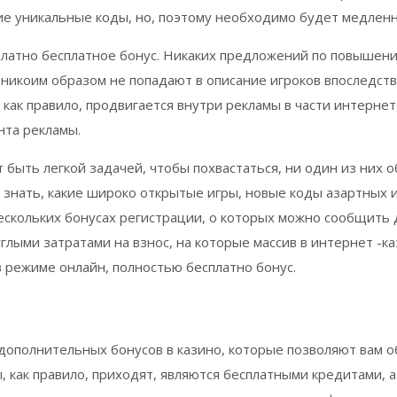
е уникальные коды, но, поэтому необходимо будет медленн
платно бесплатное бонус. Никаких предложений по повышен
е никоим образом не попадают в описание игроков впоследст
как правило, продвигается внутри рекламы в части интернет
нта рекламы.
 быть легкой задачей, чтобы похвастаться, ни один из них 
 знать, какие широко открытые игры, новые коды азартных 
скольких бонусах регистрации, о которых можно сообщить д
лыми затратами на взнос, на которые массив в интернет -
в режиме онлайн, полностью бесплатно бонус.
ополнительных бонусов в казино, которые позволяют вам 
 как правило, приходят, являются бесплатными кредитами, а