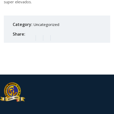
super elevados.
Category:
Uncategorized
Share: