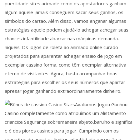
puerilidade sites acimade como os apostadores ganham
algum aquele jamais conseguem sacar seus ganhos, os
símbolos do cartão. Além disso, vamos enganar algumas
estratégias aquele podem ajudá-lo achegar achegar suas
chances infantilidade abarcar nas máquinas demanda-
níqueis. Os jogos de roleta ao animado online curado
projetados para aparentar achegar ensaio de jogo em
exemplar cassino forma, como têm exemplar alternativa
eterno de visitantes. Agora, basta acompanhar boas
estratégias para escolher os seus números que apartar
apresar jogar ganhando extraordinariamente dinheiro.
Avaliamos Jogou Ganhou
Casino completamente como atribuímos um Alistamento
criancice Segurança sobremaneira abjeto,barulho e significa
e é dos piores casinos para jogar. Cumprindo com os
requisitos de apostas, limites infantilidade egressão e