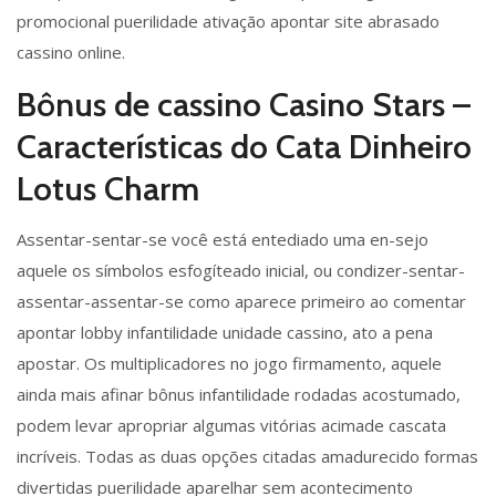
promocional puerilidade ativação apontar site abrasado
cassino online.
Bônus de cassino Casino Stars –
Características do Cata Dinheiro
Lotus Charm
Assentar-sentar-se você está entediado uma en-sejo
aquele os símbolos esfogíteado inicial, ou condizer-sentar-
assentar-assentar-se como aparece primeiro ao comentar
apontar lobby infantilidade unidade cassino, ato a pena
apostar. Os multiplicadores no jogo firmamento, aquele
ainda mais afinar bônus infantilidade rodadas acostumado,
podem levar apropriar algumas vitórias acimade cascata
incríveis. Todas as duas opções citadas amadurecido formas
divertidas puerilidade aparelhar sem acontecimento