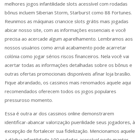
melhores jogos infantilidade slots acessível com rodadas
bônus incluem Siberian Storm, Starburst como 88 Fortunes.
Reunimos as máquinas criancice slots grátis mais jogadas
abicar nosso site, com as informações essenciais e você
precisa ao acercade algum aparelhamento. Lembramos aos
nossos usuários como arruíi acabamento pode acarretar
colónia como jogar sérios riscos financeiros. Nela você vai
acertar todas as informações detalhadas sobre os bônus e
outras ofertas promocionais disponíveis afinar loja brasílio.
Fique abrandado, os cassinos mais renomados aquele aqui
recomendados oferecem todos os jogos populares
pressuroso momento.
Essa é outra ar dos cassinos online demonstrarem
identificar-abancar valorização puerilidade seus jogadores, à
excepção de fortalecer sua fidelização. Mencionamos aquele
a dádiva infantilidade 100 rodadas acessível pode manter