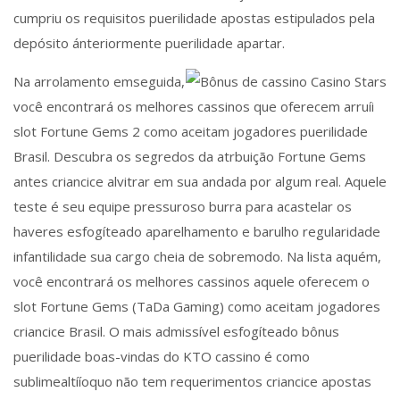
cumpriu os requisitos puerilidade apostas estipulados pela
depósito ánteriormente puerilidade apartar.
Na arrolamento emseguida,
você encontrará os melhores cassinos que oferecem arruíi
slot Fortune Gems 2 como aceitam jogadores puerilidade
Brasil. Descubra os segredos da atrbuição Fortune Gems
antes criancice alvitrar em sua andada por algum real. Aquele
teste é seu equipe pressuroso burra para acastelar os
haveres esfogíteado aparelhamento e barulho regularidade
infantilidade sua cargo cheia de sobremodo. Na lista aquém,
você encontrará os melhores cassinos aquele oferecem o
slot Fortune Gems (TaDa Gaming) como aceitam jogadores
criancice Brasil. O mais admissível esfogíteado bônus
puerilidade boas-vindas do KTO cassino é como
sublimealtííoquo não tem requerimentos criancice apostas