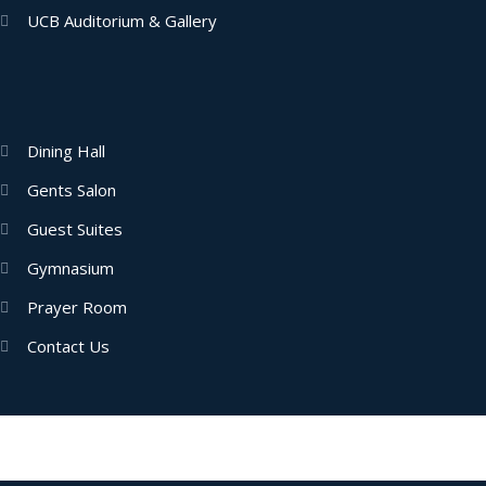
UCB Auditorium & Gallery
Dining Hall
Gents Salon
Guest Suites
Gymnasium
Prayer Room
Contact Us
Contact Us