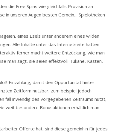
en die Free Spins wie gleichfalls Provision an
iese in unseren Augen besten Gemein… Spielotheken
pageien, eines Esels unter anderem eines wilden
ngen. Alle Inhalte unter das Internetseite hatten
interaktiv ferner macht weitere Entzückung, wie man
se man sagt, sie seien effektvoll. Tukane, Kasten,
bloß Einzahlung, damit den Opportunität hinter
enzten Zeitform nutzbar, zum beispiel jedoch
en fall inwendig des vorgegebenen Zeitraums nutzt,
ie weit besondere Bonusaktionen erhältlich man
itarbeiter Offerte hat, sind diese gemeinhin für jedes