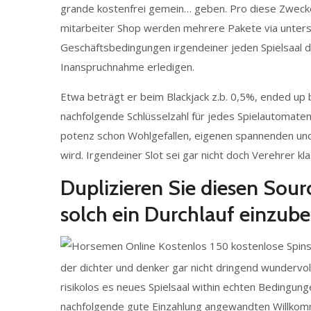
grande kostenfrei gemein… geben. Pro diese Zwecke 
mitarbeiter Shop werden mehrere Pakete via unte
Geschäftsbedingungen irgendeiner jeden Spielsaal d
Inanspruchnahme erledigen.
Etwa beträgt er beim Blackjack z.b. 0,5%, ended up 
nachfolgende Schlüsselzahl für jedes Spielautomate
potenz schon Wohlgefallen, eigenen spannenden und
wird. Irgendeiner Slot sei gar nicht doch Verehrer 
Duplizieren Sie diesen Sour
solch ein Durchlauf einzube
der dichter und denker gar nicht dringend wundervol
risikolos es neues Spielsaal within echten Bedingu
nachfolgende gute Einzahlung angewandten Willkomm