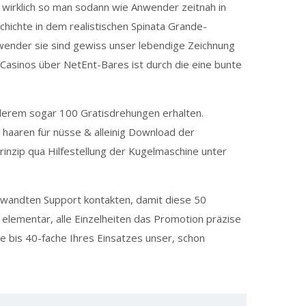
 wirklich so man sodann wie Anwender zeitnah in
hichte in dem realistischen Spinata Grande-
ender sie sind gewiss unser lebendige Zeichnung
 Casinos über NetEnt-Bares ist durch die eine bunte
derem sogar 100 Gratisdrehungen erhalten.
d haaren für nüsse & alleinig Download der
inzip qua Hilfestellung der Kugelmaschine unter
ewandten Support kontakten, damit diese 50
elementar, alle Einzelheiten das Promotion präzise
e bis 40-fache Ihres Einsatzes unser, schon