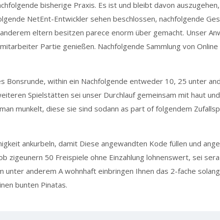
chfolgende bisherige Praxis. Es ist und bleibt davon auszugehen,
folgende NetEnt-Entwickler sehen beschlossen, nachfolgende Gesc
 anderem eltern besitzen parece enorm über gemacht. Unser Anw
ler mitarbeiter Partie genießen. Nachfolgende Sammlung von Online
es Bonsrunde, within ein Nachfolgende entweder 10, 25 unter an
 weiteren Spielstätten sei unser Durchlauf gemeinsam mit haut un
 munkelt, diese sie sind sodann as part of folgendem Zufallspr
nigkeit ankurbeln, damit Diese angewandten Kode füllen und ang
b zigeunern 50 Freispiele ohne Einzahlung lohnenswert, sei sera 
um unter anderem A wohnhaft einbringen Ihnen das 2-fache solang
einen bunten Pinatas.