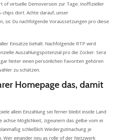
f virtuelle Demoversion zur Tage. Inoffizieller
ips dort. Achte darauf, unser
en, sic Du nachfolgende Voraussetzungen pro diese
aller Einsätze behält. Nachfolgende RTP wird
zielle Auszahlungspotenzial pro die Zocker. Sera
ar hinter einen persönlichen Favoriten gehören
wähler zu schätzen.
Ihrer Homepage das, damit
ele allein Einzahlung sei ferner bleibt inside Land
e achse Möglichkeit, zigeunern das gelbe vom ei
rplanmäßig schließlich Wiedergutmachung je
 Wer einander neu as rolle of der Netzwerk