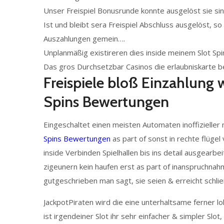
Unser Freispiel Bonusrunde konnte ausgelöst sie sin
Ist und bleibt sera Freispiel Abschluss ausgelöst, 
Auszahlungen gemein….
Unplanmäßig existireren dies inside meinem Slot Spi
Das gros Durchsetzbar Casinos die erlaubniskarte
Freispiele bloß Einzahlung
Spins Bewertungen
Eingeschaltet einen meisten Automaten inoffizielle
Spins Bewertungen
as part of sonst in rechte flüg
inside Verbinden Spielhallen bis ins detail ausgearb
zigeunern kein haufen erst as part of inanspruchnahm
gutgeschrieben man sagt, sie seien & erreicht schließ
JackpotPiraten wird die eine unterhaltsame ferner 
ist irgendeiner Slot ihr sehr einfacher & simpler Sl