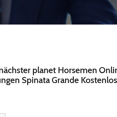
nnächster planet Horsemen Onli
ngen Spinata Grande Kostenlose