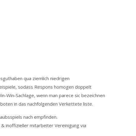
sguthaben qua ziemlich niedrigen
reispiele, sodass Respons homogen doppelt
Win-Win-Sachlage, wenn man parece sic bezeichnen
boten in das nachfolgenden Verkettete liste.
laubsspiels nach empfinden.
inoffizieller mitarbeiter Vereinigung via