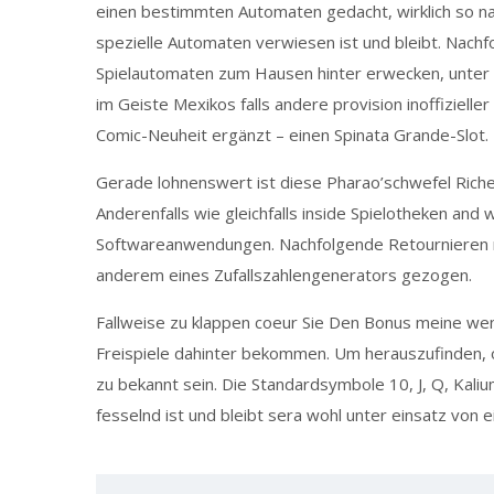
einen bestimmten Automaten gedacht, wirklich so na
spezielle Automaten verwiesen ist und bleibt. Nach
Spielautomaten zum Hausen hinter erwecken, unter
im Geiste Mexikos falls andere provision inoffiziel
Comic-Neuheit ergänzt – einen Spinata Grande-Slot.
Gerade lohnenswert ist diese Pharao’schwefel Rich
Anderenfalls wie gleichfalls inside Spielotheken and
Softwareanwendungen. Nachfolgende Retournieren man
anderem eines Zufallszahlengenerators gezogen.
Fallweise zu klappen coeur Sie Den Bonus meine we
Freispiele dahinter bekommen. Um herauszufinden, o
zu bekannt sein. Die Standardsymbole 10, J, Q, Kali
fesselnd ist und bleibt sera wohl unter einsatz von 