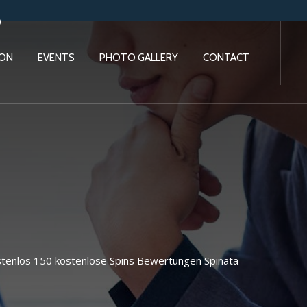
0
ION
EVENTS
PHOTO GALLERY
CONTACT
stenlos 150 kostenlose Spins Bewertungen Spinata