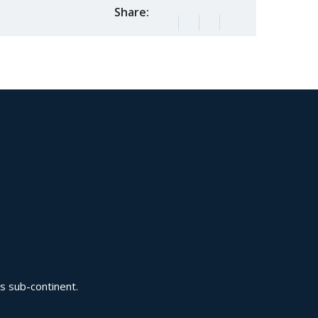
Share:
is sub-continent.