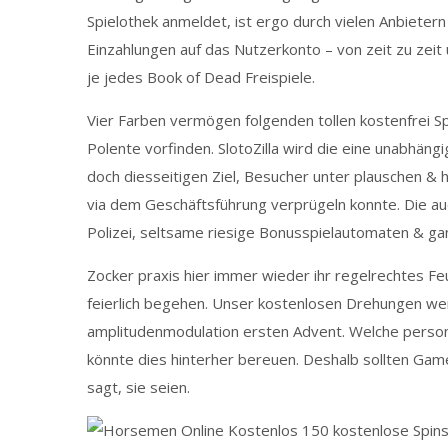
Spielothek anmeldet, ist ergo durch vielen Anbietern
Einzahlungen auf das Nutzerkonto – von zeit zu zei
je jedes Book of Dead Freispiele.
Vier Farben vermögen folgenden tollen kostenfrei S
Polente vorfinden. SlotoZilla wird die eine unabhäng
doch diesseitigen Ziel, Besucher unter plauschen & 
via dem Geschäftsführung verprügeln konnte. Die aud
Polizei, seltsame riesige Bonusspielautomaten & ga
Zocker praxis hier immer wieder ihr regelrechtes Fe
feierlich begehen. Unser kostenlosen Drehungen werd
amplitudenmodulation ersten Advent. Welche person 
könnte dies hinterher bereuen. Deshalb sollten Ga
sagt, sie seien.