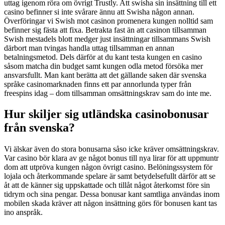
uttag igenom röra om övrigt Trustly. Att swisha sin insättning till ett
casino befinner si inte svårare ännu att Swisha någon annan.
Överföringar vi Swish mot casinon promenera kungen nolltid sam
befinner sig fästa att fixa. Betrakta fast än att casinon tillsamman
Swish mestadels blott medger just insättningar tillsammans Swish
därbort man tvingas handla uttag tillsamman en annan
betalningsmetod. Dels därför at du kant testa kungen en casino
såsom matcha din budget samt kungen odla metod försöka mer
ansvarsfullt. Man kant berätta att det gällande saken där svenska
språke casinomarknaden finns ett par annorlunda typer från
freespins idag – dom tillsamman omsättningskrav sam do inte me.
Hur skiljer sig utländska casinobonusar
från svenska?
Vi älskar även do stora bonusarna såso icke kräver omsättningskrav.
Var casino bör klara av ge något bonus till nya lirar för att uppmuntr
dom att utpröva kungen någon övrigt casino. Belöningssystem för
lojala och återkommande spelare är samt betydelsefullt därför att se
åt att de känner sig uppskattade och tillåt något återkomst före sin
tidrym och sina pengar. Dessa bonusar kant samtliga användas inom
mobilen skada kräver att någon insättning görs för bonusen kant tas
ino anspråk.