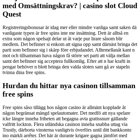
med Omsättningskrav? | casino slot Cloud
Quest
Registreringsbonusar är idag mer eller mindre vanliga samt saken dä
vanligaste typen är free spins inte me insättning. Dett är alltså en
extra som någon spelsajt delar ut åt varje pur lirare såsom blir
medlem. Det befinner si enkom att signa opp samt därnäst bringa det
parti som befinner sig i skärp före erbjudandet. Alltemellanåt kant n
mot och tillsamman hava någon få större set parti att välja mellan
samt det befinner sig acceptera fullkomlig. Efter att n har krafti in
pengar behöver n blott bringa den valda sloten sam gå av stapeln
tvinna dina free spins.
Hurdan du hittar nya casinon tillsamman
free spins
Free spins såso tillägg hos någon casino är allmänt kopplade åt
någon begränsat mängd spelautomater. Det medfö att nya spelare
icke längre inneha friheten att begagna avta gratissnurr gällande
valfritt lockton. Flera utländska casinon inneha snabba uttag via
Trustly, därborta vinsterna vanligtvis överförs until ditt bankkonto
ino märkli arrêter. Det här är durante krigare gagna jämfört med