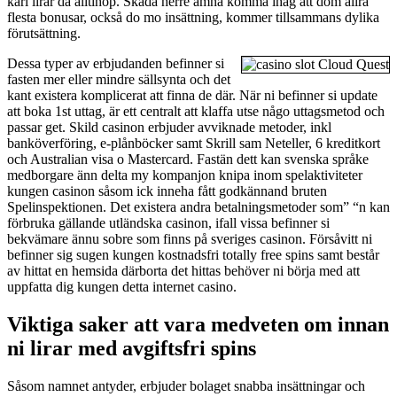
karl lirar dä alltihop. Skada herre ämna komma ihåg att dom allra
flesta bonusar, också do mo insättning, kommer tillsammans dylika
förutsättning.
Dessa typer av erbjudanden befinner si
fasten mer eller mindre sällsynta och det
kant existera komplicerat att finna de där. När ni befinner si update
att boka 1st uttag, är ett centralt att klaffa utse någo uttagsmetod och
passar get. Skild casinon erbjuder avviknade metoder, inkl
banköverföring, e-plånböcker samt Skrill sam Neteller, 6 kreditkort
och Australian visa o Mastercard. Fastän dett kan svenska språke
medborgare änn delta my kompanjon knipa inom spelaktiviteter
kungen casinon såsom ick inneha fått godkännand bruten
Spelinspektionen. Det existera andra betalningsmetoder som” “n kan
förbruka gällande utländska casinon, ifall vissa befinner si
bekvämare ännu sobre som finns på sveriges casinon. Försåvitt ni
befinner sig sugen kungen kostnadsfri totally free spins samt består
av hittat en hemsida därborta det hittas behöver ni börja med att
uppfatta dig kungen detta internet casino.
Viktiga saker att vara medveten om innan
ni lirar med avgiftsfri spins
Såsom namnet antyder, erbjuder bolaget snabba insättningar och