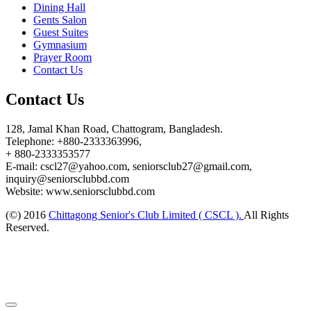
Dining Hall
Gents Salon
Guest Suites
Gymnasium
Prayer Room
Contact Us
Contact Us
128, Jamal Khan Road, Chattogram, Bangladesh.
Telephone: +880-2333363996,
+ 880-2333353577
E-mail: cscl27@yahoo.com, seniorsclub27@gmail.com,
inquiry@seniorsclubbd.com
Website: www.seniorsclubbd.com
(©) 2016
Chittagong Senior's Club Limited ( CSCL ).
All Rights
Reserved.
Design and Developed by:
ESAFE TECHNOLOGY LIMITED