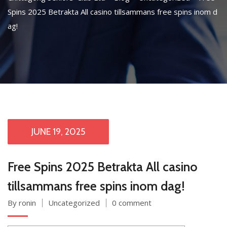
Spins 2025 Betrakta All casino tillsammans free spins inom d
ag!
JUNE 19, 2025
Free Spins 2025 Betrakta All casino
tillsammans free spins inom dag!
By ronin
Uncategorized
0 comment