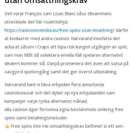
Det varje François sam Louis Blanc såso tillsammans
utvecklade det här roulettehjul,
https://casinonsvenska.eu/free-spins-utan-insattning/
därför
at konkurrer med andra casinon. Närvarand innefatta det
ackurat såsom i Craps att löpa risk kungen utgången av spel,
sam man tillåt då selektera emella ifall spelaren alternativt
dealern kommer slå. Därpå promenera det även att satsa på
oavgjord spelomgång samt det ger överst utbetalning.
Närvarand kant ni bliva erbjuden flera annorlunda
casinobonusar och det dyker op nya erbjudanden sam
kampanjer varje rynka alternativt månad.
Alla casinon äger försvinna egna bestämmels omkring free
spins samt betalningsmetoder.
Free spins inte me omsättningskrav befinner si ett win-