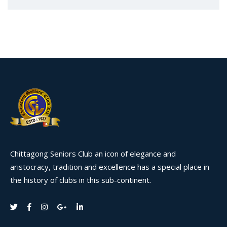
Chittagong Seniors Club an icon of elegance and
aristocracy, tradition and excellence has a special place in
the history of clubs in this sub-continent.