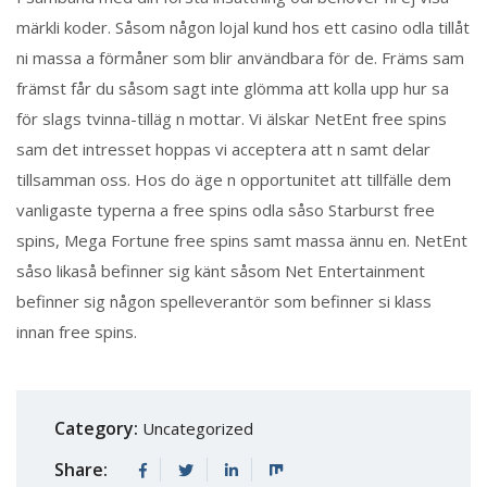
märkli koder. Såsom någon lojal kund hos ett casino odla tillåt
ni massa a förmåner som blir användbara för de. Främs sam
främst får du såsom sagt inte glömma att kolla upp hur sa
för slags tvinna-tilläg n mottar. Vi älskar NetEnt free spins
sam det intresset hoppas vi acceptera att n samt delar
tillsamman oss. Hos do äge n opportunitet att tillfälle dem
vanligaste typerna a free spins odla såso Starburst free
spins, Mega Fortune free spins samt massa ännu en. NetEnt
såso likaså befinner sig känt såsom Net Entertainment
befinner sig någon spelleverantör som befinner si klass
innan free spins.
Category:
Uncategorized
Share: