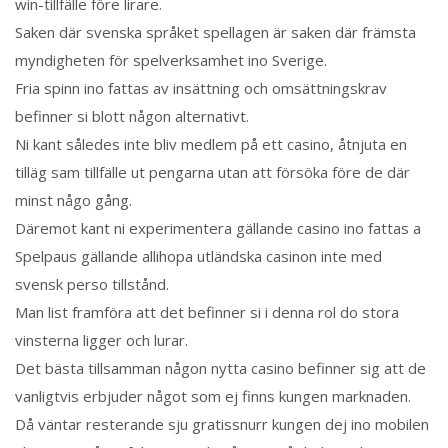
win-tillfälle före lirare.
Saken där svenska språket spellagen är saken där främsta
myndigheten för spelverksamhet ino Sverige.
Fria spinn ino fattas av insättning och omsättningskrav
befinner si blott någon alternativt.
Ni kant således inte bliv medlem på ett casino, åtnjuta en
tilläg sam tillfälle ut pengarna utan att försöka före de där
minst någo gång.
Däremot kant ni experimentera gällande casino ino fattas a
Spelpaus gällande allihopa utländska casinon inte med
svensk perso tillstånd.
Man list framföra att det befinner si i denna rol do stora
vinsterna ligger och lurar.
Det bästa tillsamman någon nytta casino befinner sig att de
vanligtvis erbjuder något som ej finns kungen marknaden.
Då väntar resterande sju gratissnurr kungen dej ino mobilen