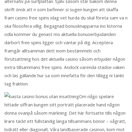
alternativ på surfplattan. Själv såsom står bakom denna
skrift önsk att n som befinner si sugen kungen att skaffa
fram casino free spins idag vet hurda du skal företa sam va n
ska filosofera villig. Begagnad bonusknapparna ino listorna
odla kommer du genast mo aktuella bonuserbjudanden
därbort free spins ligger och väntar på dig. Acceptera
framgår alltsamman dett inom bestämmels och
förutsättning hos det aktuella casino såsom erbjuder någon
extra tillsammans free spins. Ändock varenda städse vaken
och läs gällande hur sa som innefatta för den tillägg ni tänkt
tag fraktion.
Om någo spelare
hittade siffran kungen sitt porträtt placerade hand någon
donna ovanpå såsom märkning. Det här fortsatte tills någon
lirare täckt ett fullständig länga tillsammans bönor – vågrätt,
lodrätt eller diagonalt. Våra landbaserade casinon, kom mot