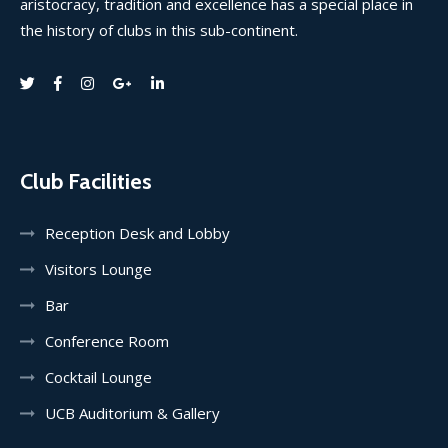
aristocracy, tradition and excellence has a special place in
the history of clubs in this sub-continent.
Club Facilities
Reception Desk and Lobby
Visitors Lounge
Bar
Conference Room
Cocktail Lounge
UCB Auditorium & Gallery