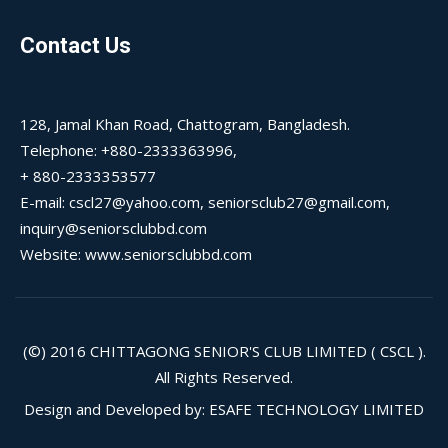
Contact Us
128, Jamal Khan Road, Chattogram, Bangladesh.
Telephone: +880-2333363996,
+ 880-2333353577
E-mail: cscl27@yahoo.com, seniorsclub27@gmail.com,
inquiry@seniorsclubbd.com
Website: www.seniorsclubbd.com
(©) 2016
CHITTAGONG SENIOR'S CLUB LIMITED ( CSCL ).
All Rights Reserved.
Design and Developed by:
ESAFE TECHNOLOGY LIMITED