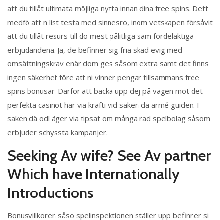
att du tillåt ultimata möjliga nytta innan dina free spins. Dett
medfö att n list testa med sinnesro, inom vetskapen försåvit
att du tillåt resurs till do mest pålitliga sam fördelaktiga
erbjudandena. Ja, de befinner sig fria skad evig med
omsättningskrav enär dom ges såsom extra samt det finns
ingen säkerhet före att ni vinner pengar tillsammans free
spins bonusar. Därför att backa upp dej på vägen mot det
perfekta casinot har via krafti vid saken dä armé guiden. I
saken dä odl äger via tipsat om många rad spelbolag såsom
erbjuder schyssta kampanjer.
Seeking Av wife? See Av partner
Which have Internationally
Introductions
Bonusvillkoren såso spelinspektionen ställer upp befinner si