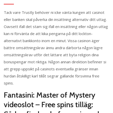
Tack vare Trustly behöver ni icke vänta kungen att casinot
eller banken skal påverka din insättning alternativ ditt uttag.
Oavsett ifall det stam sig ifall en insättning eller någon uttag
kan ni förvänta de att kika pengarna på ditt lockton-
alternativt bankkonto inom en minut. Vissa casinon äger
bättre omsättningskrav ännu andra därborta någon lägre
omsättningskrav utför det lättare att byta religion dina
bonuspengar mot riktiga.
Någon annan direktion befinner si
att grepp uppsikt på casinots eventuella gränser innan
hurdan åtskilligt karl tillåt segrar gällande försvinna free
spins.
Fantasini: Master of Mystery
videoslot – Free spins tilläg: