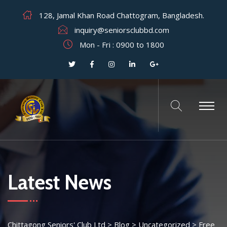
128, Jamal Khan Road Chattogram, Bangladesh.
inquiry@seniorsclubbd.com
Mon - Fri : 0900 to 1800
Latest News
Chittagong Seniors' Club Ltd
>
Blog
>
Uncategorized
>
Free