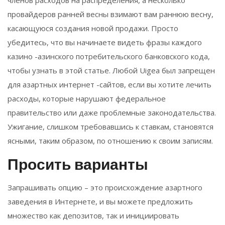
членов расходов на распределения, а несколько
провайдеров ранней весны взимают вам раннюю весну,
касающуюся создания новой продажи. Просто
убедитесь, что вы начинаете видеть фразы каждого
казино -азинского потребительского банковского кода,
чтобы узнать в этой статье. Любой Uigea был запрещен
для азартных интернет -сайтов, если вы хотите лечить
расходы, которые нарушают федеральное
правительство или даже проблемные законодательства.
Ужигание, слишком требовавшись к ставкам, становятся
ясными, таким образом, по отношению к своим записям.
Просить варианты
Запрашивать опцию – это происхождение азартного
заведения в Интернете, и вы можете предложить
множество как депозитов, так и инициировать