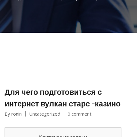
FEBRUARY 14, 2025
Для чего подготовиться с
интернет вулкан старс -казино
By ronin
Uncategorized
0 comment
Контентные статьи