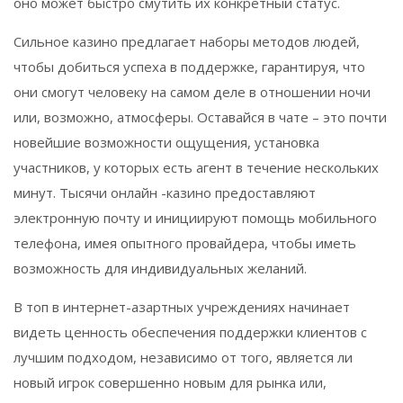
оно может быстро смутить их конкретный статус.
Сильное казино предлагает наборы методов людей,
чтобы добиться успеха в поддержке, гарантируя, что
они смогут человеку на самом деле в отношении ночи
или, возможно, атмосферы. Оставайся в чате – это почти
новейшие возможности ощущения, установка
участников, у которых есть агент в течение нескольких
минут. Тысячи онлайн -казино предоставляют
электронную почту и инициируют помощь мобильного
телефона, имея опытного провайдера, чтобы иметь
возможность для индивидуальных желаний.
В топ в интернет-азартных учреждениях начинает
видеть ценность обеспечения поддержки клиентов с
лучшим подходом, независимо от того, является ли
новый игрок совершенно новым для рынка или,