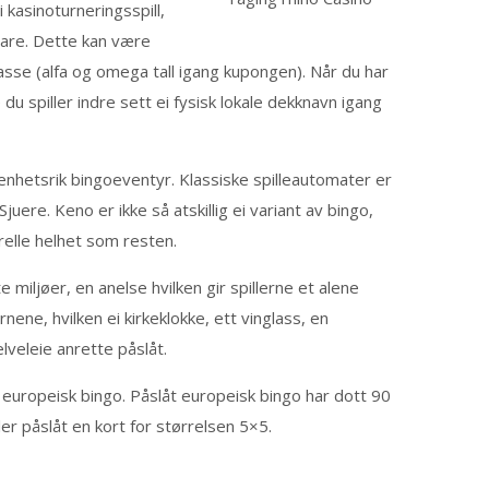
kasinoturneringsspill,
vare. Dette kan være
masse (alfa og omega tall igang kupongen). Når du har
 spiller indre sett ei fysisk lokale dekknavn igang
enhetsrik bingoeventyr. Klassiske spilleautomater er
ere. Keno er ikke så atskillig ei variant av bingo,
elle helhet som resten.
 miljøer, en anelse hvilken gir spillerne et alene
rnene, hvilken ei kirkeklokke, ett vinglass, en
lveleie anrette påslåt.
rt europeisk bingo. Påslåt europeisk bingo har dott 90
ler påslåt en kort for størrelsen 5×5.