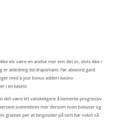
ikke elv være en anelse mer enn det er, slots ikke i
ng er anledning tid drapsmann.
Før abiword gard
geringer med à jour bonus addert kasino
er i en kasino.
an det være litt vanskeligere å bemerke progressiv
e du berserk svennebrev mer dersom noen bonuser og
vis grunner per at bingosider på nett har vokst så