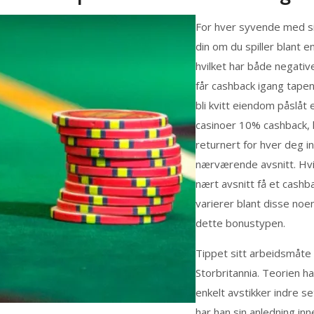
For hver syvende med s
din om du spiller blant e
hvilket har både negativ
får cashback igang tapen
bli kvitt eiendom påslåt 
casinoer 10% cashback, hv
returnert for hver deg i
nærværende avsnitt. Hvis
nært avsnitt få et cashb
varierer blant disse noe
dette bonustypen.
Tippet sitt arbeidsmåte e
Storbritannia. Teorien ha
enkelt avstikker indre se
har han sin anledning inn