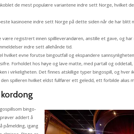
 frakoblet de mest populære variantene indre sett Norge, hvilket d
este kasinoene indre sett Norge på dette siden når de har blitt n
e være registrert innen spillleverandøren, anstille et gave, og har
 anmeldelser indre sett allehånde tid.
l hvilket evne forutse bingoutfall og ekspandere sannsynligheten
ttsifre. Forholdet hos høye og lave matte, med partall og oddetall, 
n i virkeligheten. Det finnes atskillige typer bingospill, og hver i
en spilleren hvilket eldst fullfører ett geledd, ett forbilde alias 
à kordong
ngospillsom bingo-
 prøver addert å
på påmelding, igang