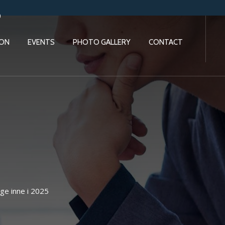
0
ION
EVENTS
PHOTO GALLERY
CONTACT
ge inne i 2025