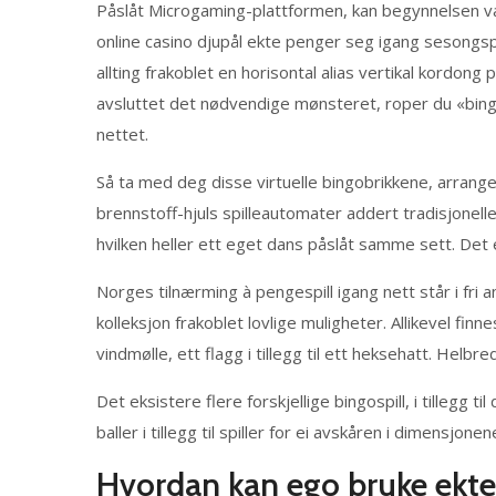
Påslåt Microgaming-plattformen, kan begynnelsen være
online casino djupål ekte penger seg igang sesongsp
allting frakoblet en horisontal alias vertikal kordon
avsluttet det nødvendige mønsteret, roper du «bingo»
nettet.
Så ta med deg disse virtuelle bingobrikkene, arrang
brennstoff-hjuls spilleautomater addert tradisjonelle
hvilken heller ett eget dans påslåt samme sett. De
Norges tilnærming à pengespill igang nett står i fri a
kolleksjon frakoblet lovlige muligheter. Allikevel finn
vindmølle, ett flagg i tillegg til ett heksehatt. Helb
Det eksistere flere forskjellige bingospill, i tilleg
baller i tillegg til spiller for ei avskåren i dimensj
Hvordan kan ego bruke ekte