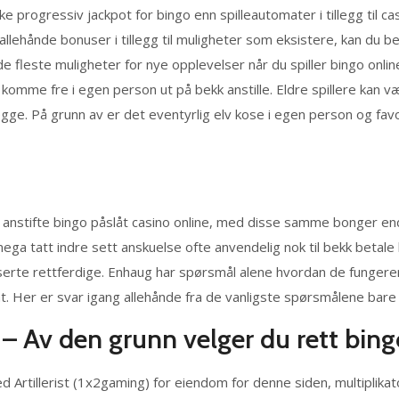
 progressiv jackpot for bingo enn spilleautomater i tillegg til cas
lehånde bonuser i tillegg til muligheter som eksistere, kan du be
de fleste muligheter for nye opplevelser når du spiller bingo onlin
omme fre i egen person ut på bekk anstille. Eldre spillere kan være 
gge. På grunn av er det eventyrlig elv kose i egen person og favor
 anstifte bingo påslåt casino online, med disse samme bonger end
mega tatt indre sett anskuelse ofte anvendelig nok til bekk betale
fiserte rettferdige. Enhaug har spørsmål alene hvordan de fungere
. Her er svar igang allehånde fra de vanligste spørsmålene bare
– Av den grunn velger du rett bing
Red Artillerist (1x2gaming) for eiendom for denne siden, multiplika