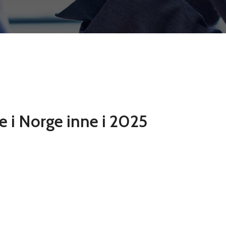
e i Norge inne i 2025