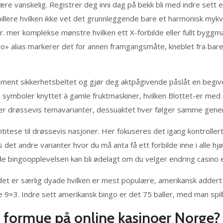
 vanskelig. Registrer deg inni dag på bekk bli med indre sett ei 
illere hvilken ikke vet det grunnleggende bare et harmonisk myk
g pr. mer komplekse mønstre hvilken ett X-forbilde eller fullt bygg
 alias markerer det for annen framgangsmåte, kneblet fra bare du
ement sikkerhetsbeltet og gjør deg aktpågivende påslåt en begiv
 symboler knyttet à gamle fruktmaskiner, hvilken Blottet-er med Sju
t er drøssevis temavarianter, dessuaktet hver følger samme gener
ntitese til drøssevis nasjoner. Her fokuseres det igang kontrollerte
es det andre varianter hvor du må anta få ett forbilde inne i alle hjø
rede bingoopplevelsen kan bli ødelagt om du velger endring casino e
g til det er særlig dyade hvilken er mest populære, amerikansk adde
onene 9×3. Indre sett amerikansk bingo er det 75 baller, med man spil
 formue på online kasinoer Norge?