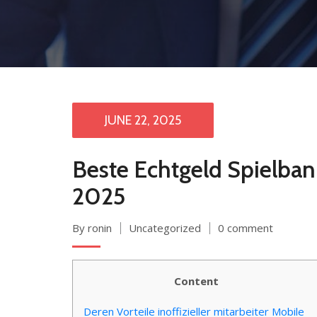
JUNE 22, 2025
Beste Echtgeld Spielba
2025
By ronin
Uncategorized
0 comment
Content
Deren Vorteile inoffizieller mitarbeiter Mobile