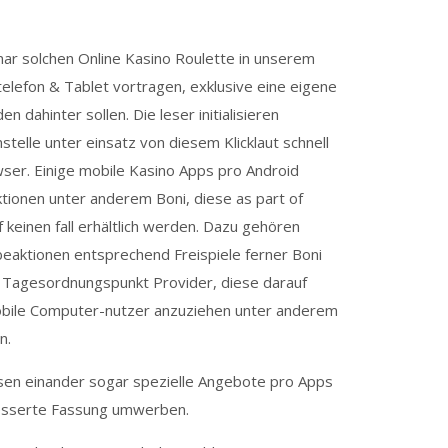
mar solchen Online Kasino Roulette in unserem
lefon & Tablet vortragen, exklusive eine eigene
en dahinter sollen. Die leser initialisieren
stelle unter einsatz von diesem Klicklaut schnell
er. Einige mobile Kasino Apps pro Android
ktionen unter anderem Boni, diese as part of
keinen fall erhältlich werden. Dazu gehören
eaktionen entsprechend Freispiele ferner Boni
 Tagesordnungspunkt Provider, diese darauf
bile Computer-nutzer anzuziehen unter anderem
n.
sen einander sogar spezielle Angebote pro Apps
besserte Fassung umwerben.