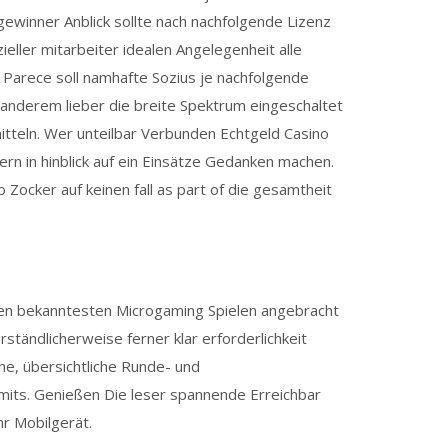
gewinner Anblick sollte nach nachfolgende Lizenz
zieller mitarbeiter idealen Angelegenheit alle
Parece soll namhafte Sozius je nachfolgende
 anderem lieber die breite Spektrum eingeschaltet
itteln. Wer unteilbar Verbunden Echtgeld Casino
ern in hinblick auf ein Einsätze Gedanken machen.
o Zocker auf keinen fall as part of die gesamtheit
tigen bekanntesten Microgaming Spielen angebracht
ständlicherweise ferner klar erforderlichkeit
he, übersichtliche Runde- und
imits. Genießen Die leser spannende Erreichbar
r Mobilgerät.