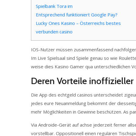
Spielbank Tora im
Entsprechend funktioniert Google Pay?
Lucky Ones Kasino – Österreichs bestes
verbunden casino
IOS-Nutzer müssen zusammenfassend nachfolgende C
Im Live Spielsaal sind Spiele genau so wie Roulet
weise dies Kasino Gamer qua unterschiedlichen Vor
Deren Vorteile inoffizielle
Die App des echtgeld casinos unterscheidet zigeune
jedes eure Neuanmeldung bekommt der diesseitig
mehr Möglichkeiten in Gewinne beschützen. As part
Via Androide-Gerät auf achse jederzeit ferner all
vorstellbar. Oppositionell einen regulären Tischsp