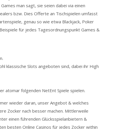
s Games man sagt, sie seien dabei via einen
ealers bzw. Dies Offerte an Tischspielen umfasst
rtenspiele, genau so wie etwa Blackjack, Poker
che Beispiele für jedes Tagesordnungspunkt Games &
n.
hl klassische Slots angeboten sind, dabei ihr High
der atomar folgenden NetEnt Spiele spielen.
mmer wieder daran, unser Angebot & welches
sere Zocker nach besser machen. Mittlerweile
nter einen führenden Glücksspielanbietern &
en besten Online Casinos für jedes Zocker within