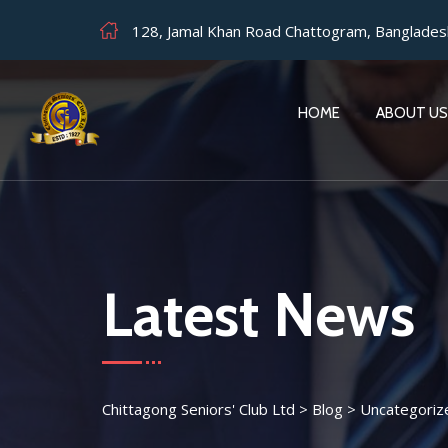
128, Jamal Khan Road Chattogram, Banglades
HOME
ABOUT US
Latest News
Chittagong Seniors' Club Ltd
>
Blog
>
Uncategoriz