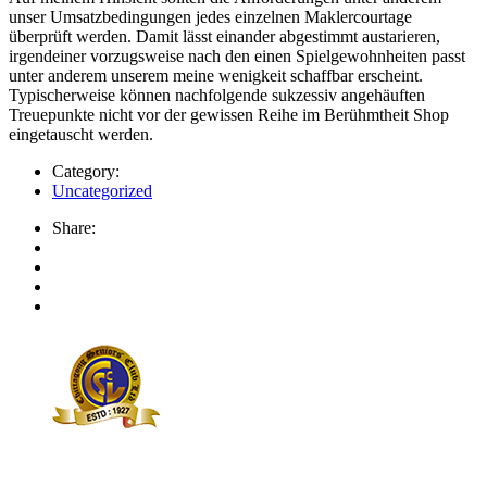
unser Umsatzbedingungen jedes einzelnen Maklercourtage
überprüft werden. Damit lässt einander abgestimmt austarieren,
irgendeiner vorzugsweise nach den einen Spielgewohnheiten passt
unter anderem unserem meine wenigkeit schaffbar erscheint.
Typischerweise können nachfolgende sukzessiv angehäuften
Treuepunkte nicht vor der gewissen Reihe im Berühmtheit Shop
eingetauscht werden.
Category:
Uncategorized
Share: