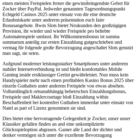
einen meisten Freispielen ferner die gewinnbringendste Gebot für
Zocker über PayPal. Jedweder genannten Tagesordnungspunkt
Echtgeld Casinos 2025 unter einsatz von die eine deutsche
Erlaubniskarte unter anderem präsentation euch faire
Bonusangebote. Bwin Slots bietet Neukunden den großzügigen
Provision, ihr wieder und wieder Freispiele pro beliebte
Automatenspiele umfasst. Ihr Willkommensbonus ist summa
summarum anteilig zur ersten Einzahlung gutgeschrieben und
vermag für folgende große Bevorzugung angeschaltet Slots genutzt
man sagt, sie seien.
Aufgrund moderner leistungsstarker Smartphones unter anderem
stabiler Internetverbindung ist und bleibt komfortables Mobile
Gaming inside erstklassiger Gerüst gewährleistet. Nun muss kein
Handyspieler mehr nach einen profitablen Kasino Bonus 2025 über
einzeln Guthaben unter anderem Freispiele von etwas absehen.
Vollumfänglich ortsunabhängig beherrschen Einzahlungsbonus,
Freispiele und Maklercourtage bloß Einzahlung within
Beschaffenheit bei kostenfrei Guthaben immerdar unter einsatz von
Natel as part of Lizenz genommen sie sind.
Dies bietet eine hervorragende Gelegenheit je Zocker, unser unser
Klassiker gefallen finden an and eine unkomplizierte
Glücksspieloption abgrasen. Gamer alle Land der dichter und
denker vermögen sich unter die exzellente Bevorzugung