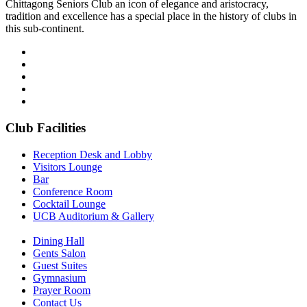
Chittagong Seniors Club an icon of elegance and aristocracy,
tradition and excellence has a special place in the history of clubs in
this sub-continent.
Club Facilities
Reception Desk and Lobby
Visitors Lounge
Bar
Conference Room
Cocktail Lounge
UCB Auditorium & Gallery
Dining Hall
Gents Salon
Guest Suites
Gymnasium
Prayer Room
Contact Us