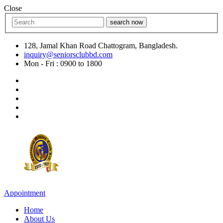
Close
search now
128, Jamal Khan Road Chattogram, Bangladesh.
inquiry@seniorsclubbd.com
Mon - Fri : 0900 to 1800
Appointment
Home
About Us