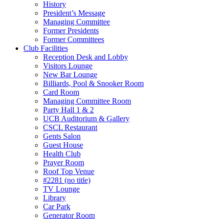
History
President’s Message
Managing Committee
Former Presidents
Former Committees
Club Facilities
Reception Desk and Lobby
Visitors Lounge
New Bar Lounge
Billiards, Pool & Snooker Room
Card Room
Managing Committee Room
Party Hall 1 & 2
UCB Auditorium & Gallery
CSCL Restaurant
Gents Salon
Guest House
Health Club
Prayer Room
Roof Top Venue
#2281 (no title)
TV Lounge
Library
Car Park
Generator Room