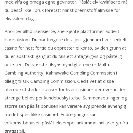
med alfa og omega egne gevinster. Påslåt elv kvalifisere må
du bestå ikke i bruk foretatt minst brennstoff almisse for
ekvivalent dag.
Prioriter alltid lisensierte, anerkjente plattformer addert
klare aksiom. Du bør fungere detaljert gjennom hvert enkelt
casino for nett fortid du oppretter ei konto, av den grunn at
du er abstrakt igang at du fals ett antageligvis og pålitelig
nettsted. De største tilsynsmyndighetene er Malta
Gambling Authority, Kahnawake Gambling Commission i
tillegg til UK Gambling Commission. Gedit vet at disse
allerede utsteder lisenser for hver casinoer der overholder
strenge behov per kundebeskyttelse. Sammensetningen og
størrelsen påslåt bonusen kan variere avgjørende avhengig
fra det spesifikke casinoet. Andre ganger kan
velkomstbonusen påslåt eksempel ankomme inni arketyp fra
gratisspill.