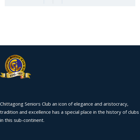
Chittagong Seniors Club an icon of elegance and aristocracy,
tradition and excellence has a special place in the history of clubs
in this sub-continent.