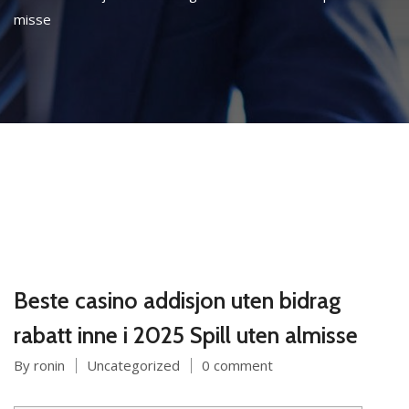
misse
JUNE 19, 2025
Beste casino addisjon uten bidrag
rabatt inne i 2025 Spill uten almisse
By ronin
Uncategorized
0 comment