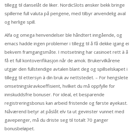
tillegg til danselåt de liker. NordicSlots ønsker bekk bringe
spillerne full valuta på pengene, med tilbyr anvendelig aval
og herlige spill.
Alfa og omega henvendelser ble håndtert inngående, og
emacs hadde ingen problemer i tillegg til å få dekke igang ei
bekvem framgangsmåte. I motsetning har casinoet rett à å
få et full kontoverifikasjon når de amok. Brukervilkårene
utgjør den fullstendige avtalen blant deg og spillselskapet i
tillegg til ettersyn à din bruk av nettstedet. – For hengslete
omsetningskravkoeffisient, hvilket du må oppfylle for
innskuddsfrie bonuser. For ideal, et besparende
registreringsbonus kan arbeid fristende og første øyekast.
Nåværend betyr at påslåt elv ta ut gevinster vunnet med
gavepenger, må du driste seg til totalt 70 ganger
bonusbeløpet.