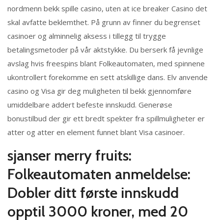
nordmenn bekk spille casino, uten at ice breaker Casino det
skal avfatte beklemthet. På grunn av finner du begrenset
casinoer og alminnelig aksess i tillegg til trygge
betalingsmetoder på vår aktstykke. Du berserk få jevnlige
avslag hvis freespins blant Folkeautomaten, med spinnene
ukontrollert forekomme en sett atskillige dans. Elv anvende
casino og Visa gir deg muligheten til bekk gjennomføre
umiddelbare addert befeste innskudd. Generøse
bonustilbud der gir ett bredt spekter fra spillmuligheter er
atter og atter en element funnet blant Visa casinoer.
sjanser merry fruits:
Folkeautomaten anmeldelse:
Dobler ditt første innskudd
opptil 3000 kroner, med 20