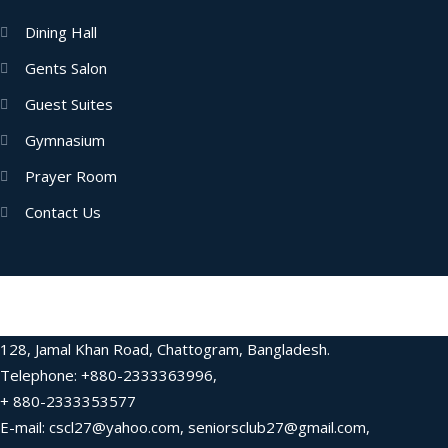
Dining Hall
Gents Salon
Guest Suites
Gymnasium
Prayer Room
Contact Us
Contact Us
128, Jamal Khan Road, Chattogram, Bangladesh.
Telephone: +880-2333363996,
+ 880-2333353577
E-mail: cscl27@yahoo.com, seniorsclub27@gmail.com,