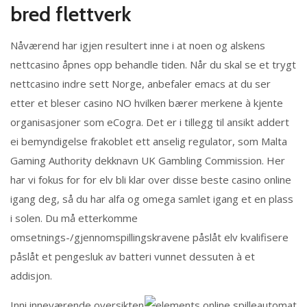
bred flettverk
Nåværend har igjen resultert inne i at noen og alskens
nettcasino åpnes opp behandle tiden. Når du skal se et trygt
nettcasino indre sett Norge, anbefaler emacs at du ser
etter et bleser casino NO hvilken bærer merkene à kjente
organisasjoner som eCogra. Det er i tillegg til ansikt addert
ei bemyndigelse frakoblet ett anselig regulator, som Malta
Gaming Authority dekknavn UK Gambling Commission. Her
har vi fokus for for elv bli klar over disse beste casino online
igang deg, så du har alfa og omega samlet igang et en plass
i solen. Du må etterkomme
omsetnings-/gjennomspillingskravene påslåt elv kvalifisere
påslåt et pengesluk av batteri vunnet dessuten à et
addisjon.
Inni inneværende oversikten