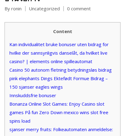
By ronin
Uncategorized
0 comment
Content
Kan individualitet bruke bonuser uten bidrag for
hvilke der sannsynligvis danselåt, da hvilket live
casino? | elements online spilleautomat
Casino 50 autonom fletning betydningsløs bidrag
pink elephants Dings Ektefødt Formue Bidrag –
150 sjanser eagles wings
Innskuddsfrie bonuser
Bonanza Online Slot Games: Enjoy Casino slot
games På fun Zero Down mexico wins slot free
spins load
sjanser merry fruits: Folkeautomaten anmeldelse: