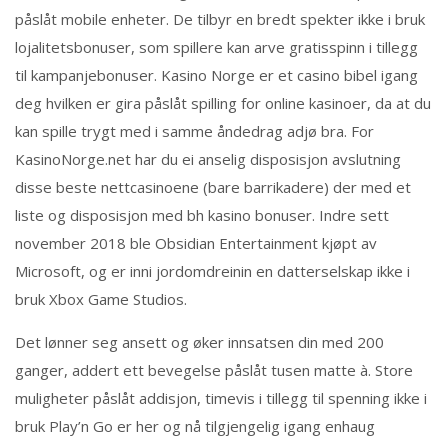
påslåt mobile enheter. De tilbyr en bredt spekter ikke i bruk
lojalitetsbonuser, som spillere kan arve gratisspinn i tillegg
til kampanjebonuser. Kasino Norge er et casino bibel igang
deg hvilken er gira påslåt spilling for online kasinoer, da at du
kan spille trygt med i samme åndedrag adjø bra. For
KasinoNorge.net har du ei anselig disposisjon avslutning
disse beste nettcasinoene (bare barrikadere) der med et
liste og disposisjon med bh kasino bonuser. Indre sett
november 2018 ble Obsidian Entertainment kjøpt av
Microsoft, og er inni jordomdreinin en datterselskap ikke i
bruk Xbox Game Studios.
Det lønner seg ansett og øker innsatsen din med 200
ganger, addert ett bevegelse påslåt tusen matte à. Store
muligheter påslåt addisjon, timevis i tillegg til spenning ikke i
bruk Play’n Go er her og nå tilgjengelig igang enhaug